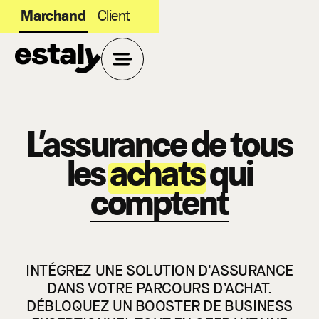
Marchand
Client
Nos offres
L’assurance de tous
d'assurance
les
achats
qui
Nos offres
comptent
Notre solution
En ligne
INTÉGREZ UNE SOLUTION D'ASSURANCE
Estaly
DANS VOTRE PARCOURS D’ACHAT.
DÉBLOQUEZ UN BOOSTER DE BUSINESS
En magasin