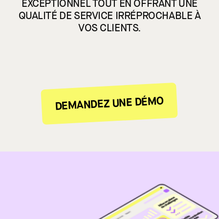
Manifeste
EXCEPTIONNEL TOUT EN OFFRANT UNE
QUALITÉ DE SERVICE IRRÉPROCHABLE À
DEMANDER UNE DÉMO
VOS CLIENTS.
Les deux
Nous rejoindre
DEMANDEZ UNE DÉMO