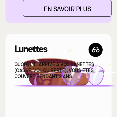
EN SAVOIR PLUS
Lunettes
QUOI QU'IL ARRIVE À VOS LUNETTES
(CASSE, VOL OU PERTE), VOUS ÊTES
COUVERT PENDANT 2 ANS.